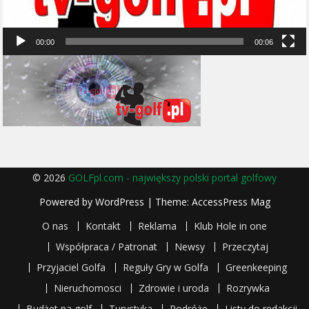
00:00
00:06
© 2026
GOLFpl.com - największy polski portal golfowy
Powered by
WordPress
| Theme:
AccessPress Mag
O nas
Kontakt
Reklama
Klub Hole in one
Współpraca / Patronat
Newsy
Przeczytaj
Przyjaciel Golfa
Reguły Gry w Golfa
Greenkeeping
Nieruchomosci
Zdrowie i uroda
Rozrywka
Budżet na golf
Turystyka
Podróże
Listy do redakcji