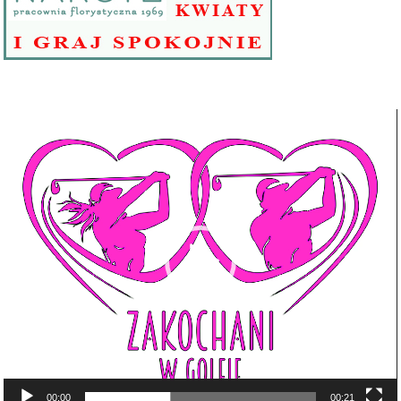
Odtwarzacz
video
00:00
00:21