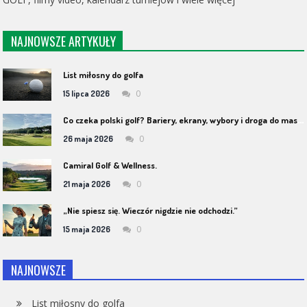
NAJNOWSZE ARTYKUŁY
List miłosny do golfa
0
15 lipca 2026
C
o czeka polski golf? Bariery, ekrany, wybory i droga do masowości
0
26 maja 2026
Camiral Golf & Wellness.
0
21 maja 2026
„Nie spiesz się. Wieczór nigdzie nie odchodzi.”
0
15 maja 2026
NAJNOWSZE
List miłosny do golfa