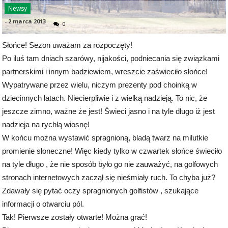
Newsy
-
2 marca 2013
0
Słońce! Sezon uważam za rozpoczęty!
Po iluś tam dniach szarówy, nijakości, podniecania się związkami
partnerskimi i innym badziewiem, wreszcie zaświeciło słońce!
Wypatrywane przez wielu, niczym prezenty pod choinką w
dziecinnych latach. Niecierpliwie i z wielką nadzieją. To nic, że
jeszcze zimno, ważne że jest! Świeci jasno i na tyle długo iż jest
nadzieja na rychłą wiosnę!
W końcu można wystawić spragnioną, bladą twarz na milutkie
promienie słoneczne! Więc kiedy tylko w czwartek słońce świeciło
na tyle długo , że nie sposób było go nie zauważyć, na golfowych
stronach internetowych zaczął się nieśmiały ruch. To chyba już?
Zdawały się pytać oczy spragnionych golfistów , szukające
informacji o otwarciu pól.
Tak! Pierwsze zostały otwarte! Można grać!