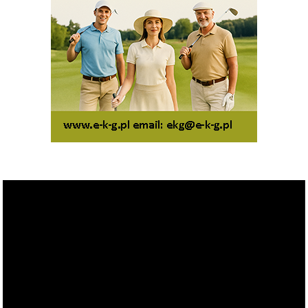
Odtwarzacz
video