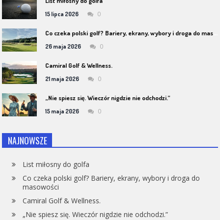
List miłosny do golfa
0
15 lipca 2026
C
o czeka polski golf? Bariery, ekrany, wybory i droga do masowości
0
26 maja 2026
Camiral Golf & Wellness.
0
21 maja 2026
„Nie spiesz się. Wieczór nigdzie nie odchodzi.”
0
15 maja 2026
NAJNOWSZE
List miłosny do golfa
Co czeka polski golf? Bariery, ekrany, wybory i droga do
masowości
Camiral Golf & Wellness.
„Nie spiesz się. Wieczór nigdzie nie odchodzi.”