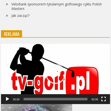
VeloBank sponsorem tytularnym golfowego cyklu Polish
Masters
Jak zacząć?
REKLAMA
Odtwarzacz
video
00:00
00:06