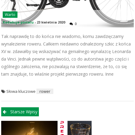
Warto
Redakcja portalu
-
23 kwietnia 2020
0
Tak naprawdę to do końca nie wiadomo, komu zawdzięczamy
wynalezienie roweru. Całkiem niedawno odnaleziony szkic z końca
XV w. zdawałby się wskazywać na genialnego wynalazcę Leonarda
da Vinci. Jednak pewne wątpliwości, co do autorstwa jego części i
ogólnego założenia, nie pozwalają na stwierdzenie, że to, co się
tam znajduje, to właśnie projekt pierwszego roweru. Inne
Słowa kluczowe
rower
Nawigacja po wpisach
Starsze Wpisy