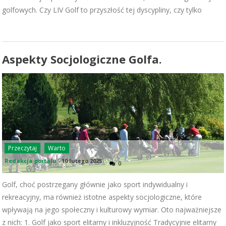
golfowych. Czy LIV Golf to przyszłość tej dyscypliny, czy tylko
Aspekty Socjologiczne Golfa.
Przeczytaj
Warto
Redakcja portalu
-
10 lutego 2025
0
Golf, choć postrzegany głównie jako sport indywidualny i
rekreacyjny, ma również istotne aspekty socjologiczne, które
wpływają na jego społeczny i kulturowy wymiar. Oto najważniejsze
z nich: 1. Golf jako sport elitarny i inkluzyjność Tradycyjnie elitarny