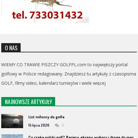
O NAS
WIEMY CO TRAWIE PISZCZY GOLFPL.com to największy portal
golfowy w Polsce redagowany. Znajdziesz tu artykuły z czasopisma
GOLF, filmy video, kalendarz turniejów i wiele więcej
NAJNOWSZE ARTYKUŁY
List miłosny do golfa
0
15 lipca 2026
C
o czeka polski golf? Bariery, ekrany, wybory i droga do masowości