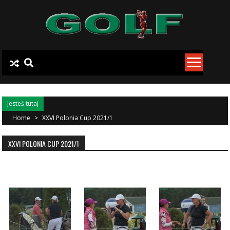
Skip to content
Jesteś tutaj
Home
>
XXVI Polonia Cup 2021/1
XXVI POLONIA CUP 2021/1