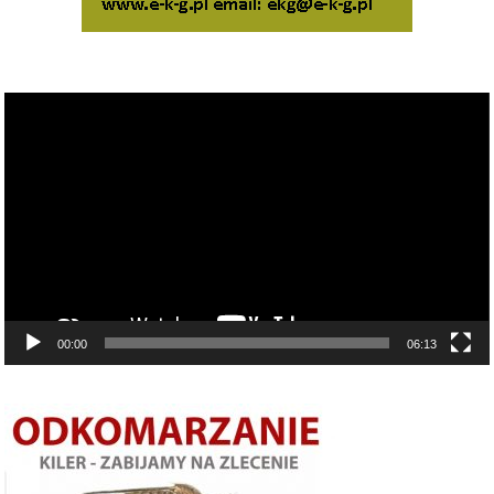
Odtwarzacz
video
00:00
06:13