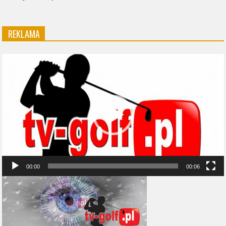
REKLAMA
Odtwarzacz
video
00:00
00:06