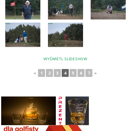
WYŚWIETL SLIDESHOW
◄
1
2
3
4
5
6
7
►