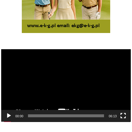
Odtwarzacz
video
00:00
06:13