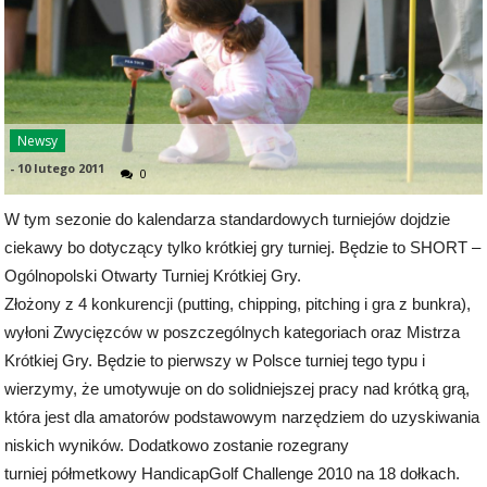
Newsy
-
10 lutego 2011
0
W tym sezonie do kalendarza standardowych turniejów dojdzie
ciekawy bo dotyczący tylko krótkiej gry turniej. Będzie to SHORT –
Ogólnopolski Otwarty Turniej Krótkiej Gry.
Złożony z 4 konkurencji (putting, chipping, pitching i gra z bunkra),
wyłoni Zwycięzców w poszczególnych kategoriach oraz Mistrza
Krótkiej Gry. Będzie to pierwszy w Polsce turniej tego typu i
wierzymy, że umotywuje on do solidniejszej pracy nad krótką grą,
która jest dla amatorów podstawowym narzędziem do uzyskiwania
niskich wyników. Dodatkowo zostanie rozegrany
turniej półmetkowy HandicapGolf Challenge 2010 na 18 dołkach.