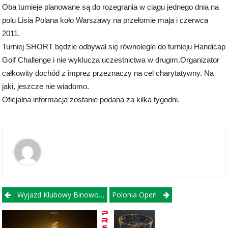
Oba turnieje planowane są do rozegrania w ciągu jednego dnia na
polu Lisia Polana koło Warszawy na przełomie maja i czerwca
2011.
Turniej SHORT będzie odbywał się równolegle do turnieju Handicap
Golf Challenge i nie wyklucza uczestnictwa w drugim.Organizator
całkowity dochód z imprez przeznaczy na cel charytatywny. Na
jaki, jeszcze nie wiadomo.
Oficjalna informacja zostanie podana za kilka tygodni.
Post navigation
Wyjazd Klubowy Binowo Park Do Włoch
Polonia Open