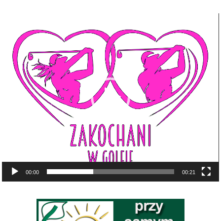
Odtwarzacz
video
00:00
00:21