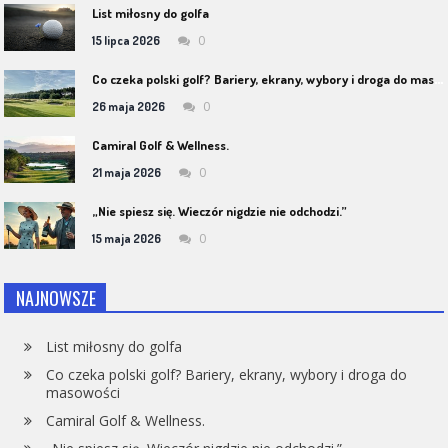
List miłosny do golfa
0
15 lipca 2026
C
o czeka polski golf? Bariery, ekrany, wybory i droga do masowości
0
26 maja 2026
Camiral Golf & Wellness.
0
21 maja 2026
„Nie spiesz się. Wieczór nigdzie nie odchodzi.”
0
15 maja 2026
NAJNOWSZE
List miłosny do golfa
Co czeka polski golf? Bariery, ekrany, wybory i droga do
masowości
Camiral Golf & Wellness.