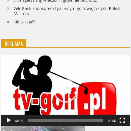
„Nie spiesz się. Wieczór nigdzie nie odchodzi.”
VeloBank sponsorem tytularnym golfowego cyklu Polish
Masters
Jak zacząć?
REKLAMA
Odtwarzacz
video
00:00
00:06