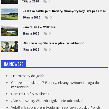
0
15 lipca 2026
C
o czeka polski golf? Bariery, ekrany, wybory i droga do masowości
0
26 maja 2026
Camiral Golf & Wellness.
0
21 maja 2026
„Nie spiesz się. Wieczór nigdzie nie odchodzi.”
0
15 maja 2026
NAJNOWSZE
List miłosny do golfa
Co czeka polski golf? Bariery, ekrany, wybory i droga do
masowości
Camiral Golf & Wellness.
„Nie spiesz się. Wieczór nigdzie nie odchodzi.”
VeloBank sponsorem tytularnym golfowego cyklu Polish