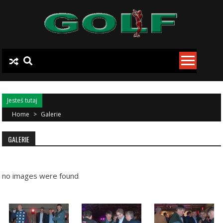
Skip to content
Jesteś tutaj
Home
>
Galerie
GALERIE
no images were found