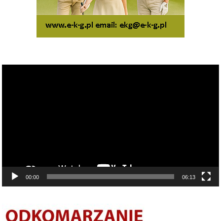
Odtwarzacz
video
00:00
06:13