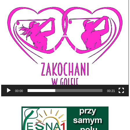
Odtwarzacz
video
00:00
00:21