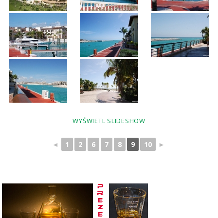
WYŚWIETL SLIDESHOW
◄
1
2
6
7
8
9
10
►