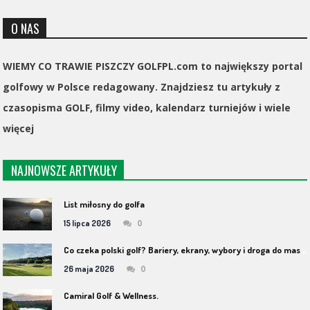
O NAS
WIEMY CO TRAWIE PISZCZY GOLFPL.com to największy portal
golfowy w Polsce redagowany. Znajdziesz tu artykuły z
czasopisma GOLF, filmy video, kalendarz turniejów i wiele
więcej
NAJNOWSZE ARTYKUŁY
List miłosny do golfa
0
15 lipca 2026
C
o czeka polski golf? Bariery, ekrany, wybory i droga do masowości
0
26 maja 2026
Camiral Golf & Wellness.