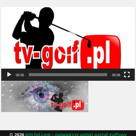
Odtwarzacz
video
00:00
00:06
© 2026
GOLFpl.com - największy polski portal golfowy