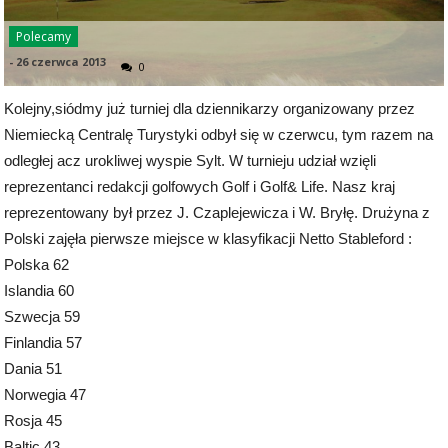
Polecamy
-
26 czerwca 2013
0
Kolejny,siódmy już turniej dla dziennikarzy organizowany przez
Niemiecką Centralę Turystyki odbył się w czerwcu, tym razem na
odległej acz urokliwej wyspie Sylt. W turnieju udział wzięli
reprezentanci redakcji golfowych Golf i Golf& Life. Nasz kraj
reprezentowany był przez J. Czaplejewicza i W. Bryłę. Drużyna z
Polski zajęła pierwsze miejsce w klasyfikacji Netto Stableford :
Polska 62
Islandia 60
Szwecja 59
Finlandia 57
Dania 51
Norwegia 47
Rosja 45
Baltic 43