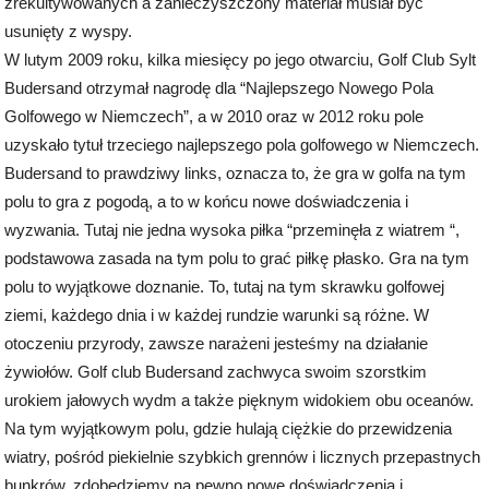
zrekultywowanych a zanieczyszczony materiał musiał być
usunięty z wyspy.
W lutym 2009 roku, kilka miesięcy po jego otwarciu, Golf Club Sylt
Budersand otrzymał nagrodę dla “Najlepszego Nowego Pola
Golfowego w Niemczech”, a w 2010 oraz w 2012 roku pole
uzyskało tytuł trzeciego najlepszego pola golfowego w Niemczech.
Budersand to prawdziwy links, oznacza to, że gra w golfa na tym
polu to gra z pogodą, a to w końcu nowe doświadczenia i
wyzwania. Tutaj nie jedna wysoka piłka “przeminęła z wiatrem “,
podstawowa zasada na tym polu to grać piłkę płasko. Gra na tym
polu to wyjątkowe doznanie. To, tutaj na tym skrawku golfowej
ziemi, każdego dnia i w każdej rundzie warunki są różne. W
otoczeniu przyrody, zawsze narażeni jesteśmy na działanie
żywiołów. Golf club Budersand zachwyca swoim szorstkim
urokiem jałowych wydm a także pięknym widokiem obu oceanów.
Na tym wyjątkowym polu, gdzie hulają ciężkie do przewidzenia
wiatry, pośród piekielnie szybkich grennów i licznych przepastnych
bunkrów, zdobędziemy na pewno nowe doświadczenia i