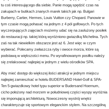
tu coś interesującego dla siebie. Panie mogą spędzić czas na
zakupach w butikach znanych marek takich jak np. Bulgari
Burberry, Cartier, Hermes, Louis Vuitton czy Chopard. Panowie w
tym czasie mogą pohasać na jednym z 4 pól golfowych. Po tych
wyczerpujących zajęciach możemy udać się na zasłużony posiłek
do restauracji np. takiej którą wyróżniono gwiazdką Michelina. Tych
zaś na tak niewielkim obszarze jest aż 6. Jest więc w czym
wybierać. Polecamy zwłaszcza ryby i owoce morza, które są
podstawą w większości menu. Po wyrafinowanym posiłku należy
się zrelaksować najlepiej w jednym z wielu ośrodków SPA.
Aby mieć dostęp do większej ilości atrakcji w jednym miejscu
najlepiej zamieszkać w hotelu BUDERSAND Hotel-Golf & SPA-
Ten 5-gwiazdkowy hotel typu superior w Budersand Hoernum,
cicho położony nad morzem w południowej części wyspy wyróżnia
się imponującą architekturą. Nowoczesny wystrój wnętrz
charakteryzuje się sportowym eleganckim stylem. Na szczególną