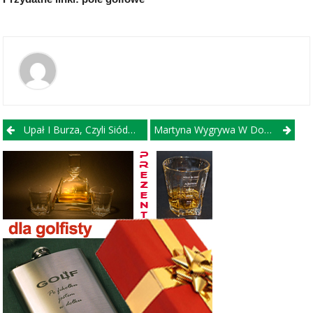
Post navigation
Upał I Burza, Czyli Siódma Eliminacja Za Nami.
Martyna Wygrywa W Dogrywce