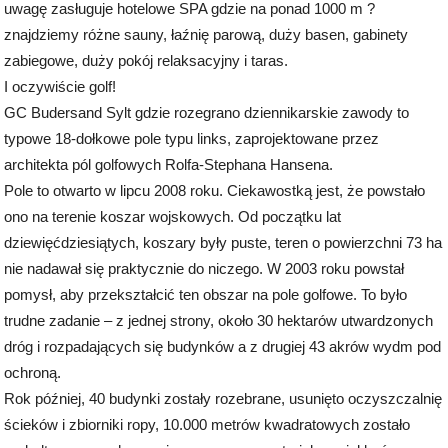
uwagę zasługuje hotelowe SPA gdzie na ponad 1000 m ?
znajdziemy różne sauny, łaźnię parową, duży basen, gabinety
zabiegowe, duży pokój relaksacyjny i taras.
I oczywiście golf!
GC Budersand Sylt gdzie rozegrano dziennikarskie zawody to
typowe 18-dołkowe pole typu links, zaprojektowane przez
architekta pól golfowych Rolfa-Stephana Hansena.
Pole to otwarto w lipcu 2008 roku. Ciekawostką jest, że powstało
ono na terenie koszar wojskowych. Od początku lat
dziewięćdziesiątych, koszary były puste, teren o powierzchni 73 ha
nie nadawał się praktycznie do niczego. W 2003 roku powstał
pomysł, aby przekształcić ten obszar na pole golfowe. To było
trudne zadanie – z jednej strony, około 30 hektarów utwardzonych
dróg i rozpadających się budynków a z drugiej 43 akrów wydm pod
ochroną.
Rok później, 40 budynki zostały rozebrane, usunięto oczyszczalnię
ścieków i zbiorniki ropy, 10.000 metrów kwadratowych zostało