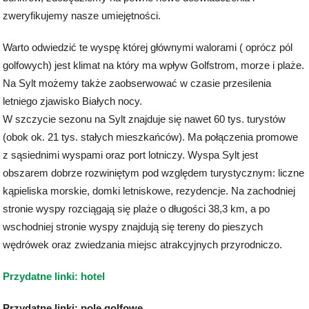
zweryfikujemy nasze umiejętności.
Warto odwiedzić te wyspę której głównymi walorami ( oprócz pól
golfowych) jest klimat na który ma wpływ Golfstrom, morze i plaże.
Na Sylt możemy także zaobserwować w czasie przesilenia
letniego zjawisko Białych nocy.
W szczycie sezonu na Sylt znajduje się nawet 60 tys. turystów
(obok ok. 21 tys. stałych mieszkańców). Ma połączenia promowe
z sąsiednimi wyspami oraz port lotniczy. Wyspa Sylt jest
obszarem dobrze rozwiniętym pod względem turystycznym: liczne
kąpieliska morskie, domki letniskowe, rezydencje. Na zachodniej
stronie wyspy rozciągają się plaże o długości 38,3 km, a po
wschodniej stronie wyspy znajdują się tereny do pieszych
wędrówek oraz zwiedzania miejsc atrakcyjnych przyrodniczo.
Przydatne linki: hotel
Przydatne linki: pole golfowe