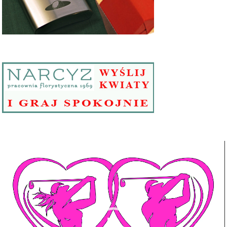
Odtwarzacz
video