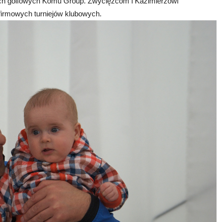
dach golfowych Komu Group. Zwycięzcom i Kazimierzowi
firmowych turniejów klubowych.