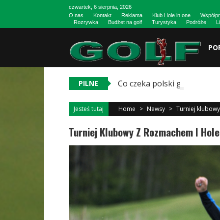
Skip to content
czwartek, 6 sierpnia, 2026
O nas
Kontakt
Reklama
Klub Hole in one
Współpr
Rozrywka
Budżet na golf
Turystyka
Podróże
L
PO
Co czeka polski golf? Barie
PILNE
Jesteś tutaj
Home
>
Newsy
>
Turniej klubowy
Turniej Klubowy Z Rozmachem I Hole