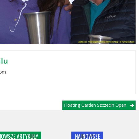
alu
com
Floating Garden Szczecin Open
NOWSZE ARTYKUŁY
NAJNOWSZE