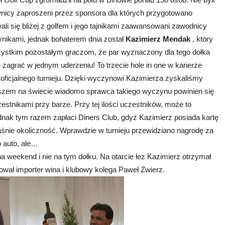
ownicy zaproszeni przez sponsora dla których przygotowano
i się bliżej z golfem i jego tajnikami zaawansowani zawodnicy
ynikami, jednak bohaterem dnia został
Kazimierz Mendak
, który
zystkim pozostałym graczom, że par wyznaczony dla tego dołka
 zagrać w jednym uderzeniu! To trzecie hole in one w karierze
oficjalnego turnieju. Dzięki wyczynowi Kazimierza zyskaliśmy
zem na świecie wiadomo sprawca takiego wyczynu powinien się
stnikami przy barze. Przy tej ilości uczestników, może to
nak tym razem zapłaci Diners Club, gdyż Kazimierz posiada kartę
łaśnie okoliczność. Wprawdzie w turnieju przewidziano nagrodę za
to auto, ale…
 na weekend i nie na tym dołku. Na otarcie łez Kazimierz otrzymał
dował importer wina i klubowy kolega Paweł Zwierz.