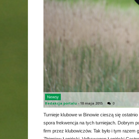
Newsy
Redakcja portalu
-
18 maja 2015
0
Turnieje klubowe w Binowie cieszą się ostatni
spora frekwencja na tych turniejach. Dobrym 
firm przez klubowiczów. Tak było i tym razem g
Zbigniew Łopiński. Volkswagen Łopiński Castro