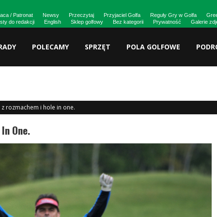
aca / Patronat
Newsy
Przeczytaj
Przyjaciel Golfa
Reguły Gry w Golfa
Gre
isty do redakcji
English
Sklep golfowy
Bez kategorii
Prywatność
Galerie zd
RADY
POLECAMY
SPRZĘT
POLA GOLFOWE
PODR
ry, ekrany, wybory i droga do masowości
 z rozmachem i hole in one.
 In One.