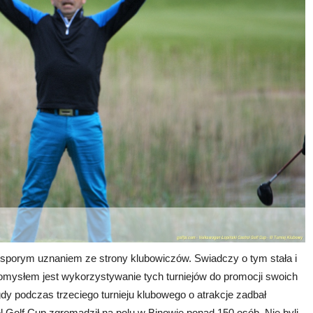
o sporym uznaniem ze strony klubowiczów. Swiadczy o tym stała i
pomysłem jest wykorzystywanie tych turniejów do promocji swoich
dy podczas trzeciego turnieju klubowego o atrakcje zadbał
l Golf Cup zgromadził na polu w Binowie ponad 150 osób. Nie byli