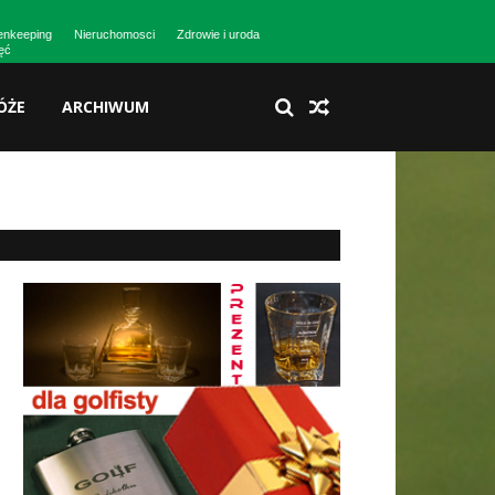
enkeeping
Nieruchomosci
Zdrowie i uroda
jęć
ÓŻE
ARCHIWUM