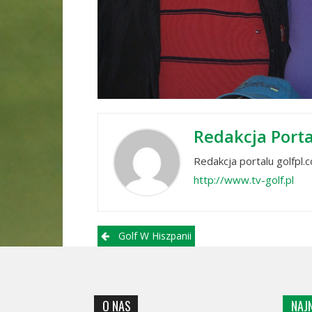
Redakcja Port
Redakcja portalu golfpl.
http://www.tv-golf.pl
Post navigation
Golf W Hiszpanii
O NAS
NAJ