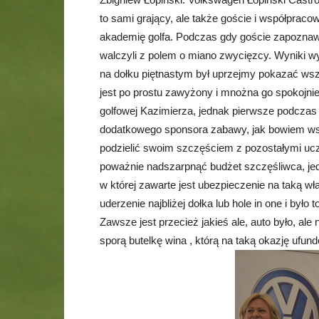
to sami grający, ale także goście i współprac
akademię golfa. Podczas gdy goście zapoznawal
walczyli z polem o miano zwycięzcy. Wyniki w
na dołku piętnastym był uprzejmy pokazać ws
jest po prostu zawyżony i mnożna go spokojnie
golfowej Kazimierza, jednak pierwsze podczas 
dodatkowego sponsora zabawy, jak bowiem ws
podzielić swoim szczęściem z pozostałymi ucze
poważnie nadszarpnąć budżet szczęśliwca, jed
w której zawarte jest ubezpieczenie na taką w
uderzenie najbliżej dołka lub hole in one i było 
Zawsze jest przecież jakieś ale, auto było, ale
sporą butelkę wina , którą na taką okazję ufun