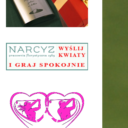
Odtwarzacz
video