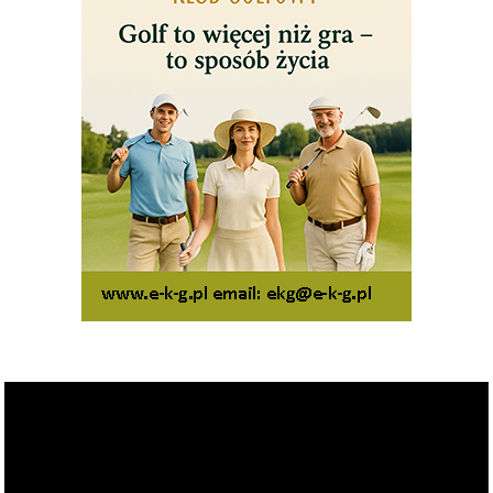
Odtwarzacz
video