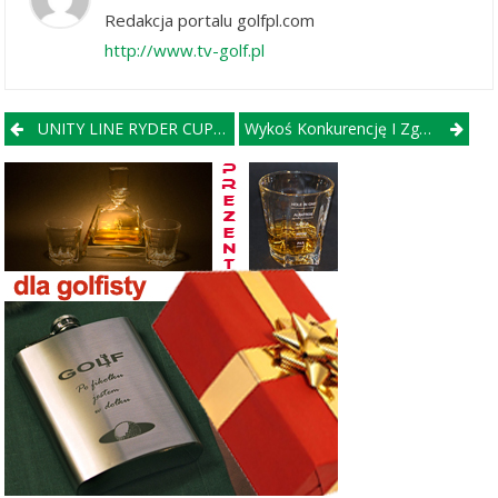
Redakcja portalu golfpl.com
http://www.tv-golf.pl
Post navigation
UNITY LINE RYDER CUP – MATCH PLAY
Wykoś Konkurencję I Zgarnij Kosiarkę!