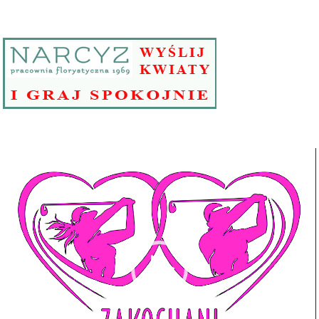
Odtwarzacz
video