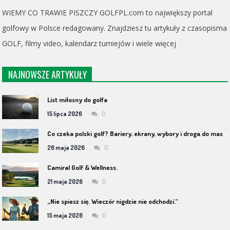
WIEMY CO TRAWIE PISZCZY GOLFPL.com to największy portal
golfowy w Polsce redagowany. Znajdziesz tu artykuły z czasopisma
GOLF, filmy video, kalendarz turniejów i wiele więcej
NAJNOWSZE ARTYKUŁY
List miłosny do golfa
0
15 lipca 2026
C
o czeka polski golf? Bariery, ekrany, wybory i droga do masowości
0
26 maja 2026
Camiral Golf & Wellness.
0
21 maja 2026
„Nie spiesz się. Wieczór nigdzie nie odchodzi.”
0
15 maja 2026