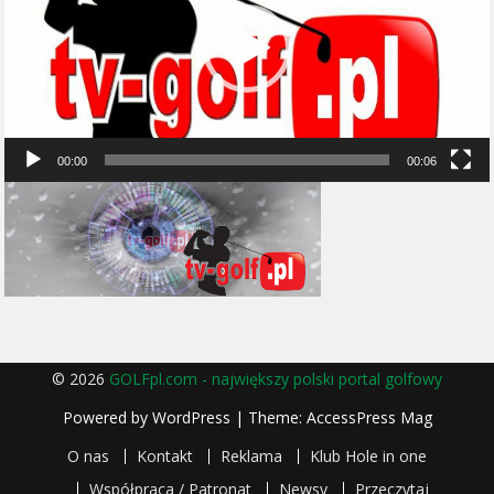
00:00
00:06
© 2026
GOLFpl.com - największy polski portal golfowy
Powered by
WordPress
| Theme:
AccessPress Mag
O nas
Kontakt
Reklama
Klub Hole in one
Współpraca / Patronat
Newsy
Przeczytaj