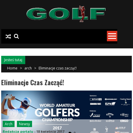
Skip to content
Jesteś tutaj
Home
>
arch
>
Eliminacje czas zacząć!
Eliminacje Czas Zacząć!
Arch
Newsy
Redakcja portalu
-
18 kwietnia 2017
0