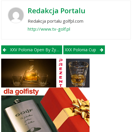
Redakcja Portalu
Redakcja portalu golfpl.com
http://www.tv-golf.pl
Post navigation
XXV Polonia Open By Żywiec!
XXX Polonia Cup