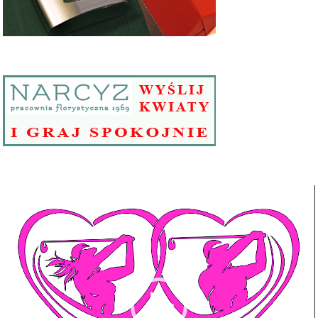
Odtwarzacz
video