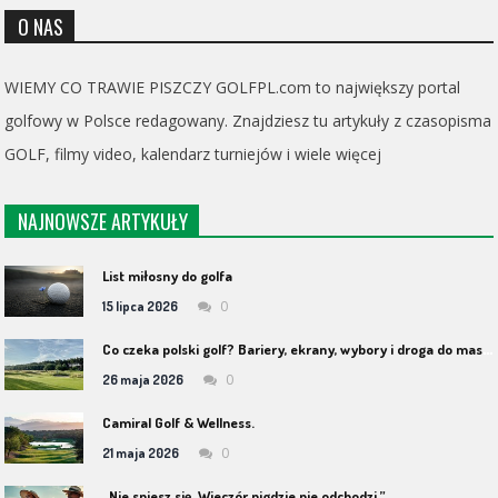
O NAS
WIEMY CO TRAWIE PISZCZY GOLFPL.com to największy portal
golfowy w Polsce redagowany. Znajdziesz tu artykuły z czasopisma
GOLF, filmy video, kalendarz turniejów i wiele więcej
NAJNOWSZE ARTYKUŁY
List miłosny do golfa
0
15 lipca 2026
C
o czeka polski golf? Bariery, ekrany, wybory i droga do masowości
0
26 maja 2026
Camiral Golf & Wellness.
0
21 maja 2026
„Nie spiesz się. Wieczór nigdzie nie odchodzi.”