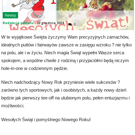
Newsy
Redakcja portalu
-
22 grudnia 2024
0
W te wyjątkowe Święta życzymy Wam precyzyjnych zamachów,
idealnych puttów i fairwayów zawsze w zasięgu wzroku ? nie tylko
na polu, ale i w życiu. Niech magia Świąt wypełni Wasze serca
spokojem, a wspólne chwile z rodziną i przyjaciółmi będą niczym
hole-in-one w codziennym pędzie.
Niech nadchodzący Nowy Rok przyniesie wiele sukcesów ?
zarówno tych sportowych, jak i osobistych, a każdy nowy dzień
będzie jak pierwszy tee-off na ulubionym polu, pełen entuzjazmu i
możliwości.
Wesołych Świąt i pomyślnego Nowego Roku!