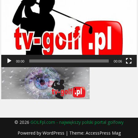
video
00:00
00:06
© 2026
GOLFpl.com - największy polski portal golfowy
Powered by
WordPress
| Theme:
AccessPress Mag