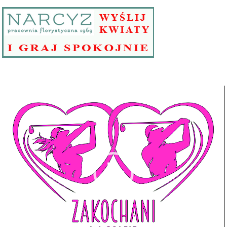
Odtwarzacz
video