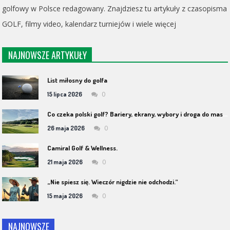
golfowy w Polsce redagowany. Znajdziesz tu artykuły z czasopisma
GOLF, filmy video, kalendarz turniejów i wiele więcej
NAJNOWSZE ARTYKUŁY
List miłosny do golfa
0
15 lipca 2026
C
o czeka polski golf? Bariery, ekrany, wybory i droga do masowości
0
26 maja 2026
Camiral Golf & Wellness.
0
21 maja 2026
„Nie spiesz się. Wieczór nigdzie nie odchodzi.”
0
15 maja 2026
NAJNOWSZE