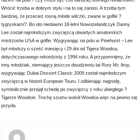
Wrócić trzeba w dobrym stylu i na to się zanosi. A trzeba tym
bardziej, że przecież rosną młode wilczki, zwane w golfie ?
tygryskami?. Bo oto niedawno 18-letni Nowozelandczyk Danny
Lee został najmłodszym zwycięzcą otwartych amatorskich
mistrzostw USA w golfie. Wygrywając na polu w Pinehurst – Lee
był młodszy o sześć miesięcy i 29 dni od Tigera Woodsa,
dotychczasowego rekordzisty z 1994 roku. A przypomnijmy, że
inny młodziak, niemający jeszcze dwudziestu lat Rory Mc Ilroy,
wygrywając Dubai Dessert Classic 2009 został najmłodszym
zwycięzcą w historii European Touru. I odbierając nagrodę,
symbolicznie przejął schedę po zwycięzcy z roku ubiegłego ?
Tigerze Woodsie. Trochę szumu wokół Woodsa więc na pewno się
przyda.