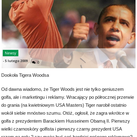
Newsy
-
5 lutego 2009
0
Dookoła Tigera Woodsa
Od dawna wiadomo, że Tiger Woods jest nie tylko geniuszem
golfa, ale i marketingu i reklamy. Wracający po półrocznej przerwie
do grania (na kwietniowym USA Masters) Tiger narobił ostatnio
wokół siebie mnóstwo szumu. Otóż, ogłosił, że zagra wkrótce w
golfa z prezydentem Barackiem Husseinem Obamą II. Pierwszy
wielki czarnoskóry golfista i pierwszy czarny prezydent USA
razem na polu ? czy może być coś bardziej nośnego reklamowo?