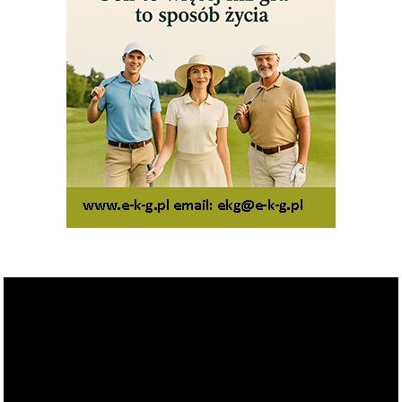
Odtwarzacz
video