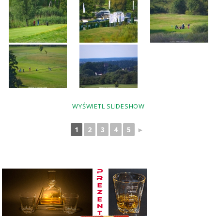
WYŚWIETL SLIDESHOW
1
2
3
4
5
►