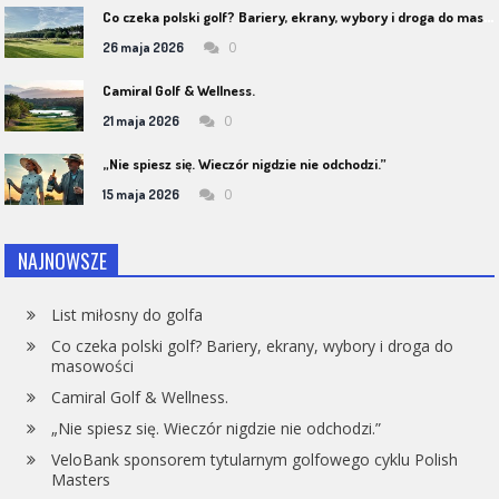
C
o czeka polski golf? Bariery, ekrany, wybory i droga do masowości
0
26 maja 2026
Camiral Golf & Wellness.
0
21 maja 2026
„Nie spiesz się. Wieczór nigdzie nie odchodzi.”
0
15 maja 2026
NAJNOWSZE
List miłosny do golfa
Co czeka polski golf? Bariery, ekrany, wybory i droga do
masowości
Camiral Golf & Wellness.
„Nie spiesz się. Wieczór nigdzie nie odchodzi.”
VeloBank sponsorem tytularnym golfowego cyklu Polish
Masters