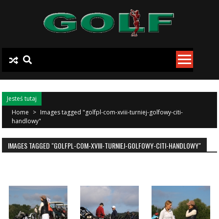
Skip to content
Jesteś tutaj
Home
>
Images tagged "golfpl-com-xviii-turniej-golfowy-citi-
handlowy"
IMAGES TAGGED "GOLFPL-COM-XVIII-TURNIEJ-GOLFOWY-CITI-HANDLOWY"