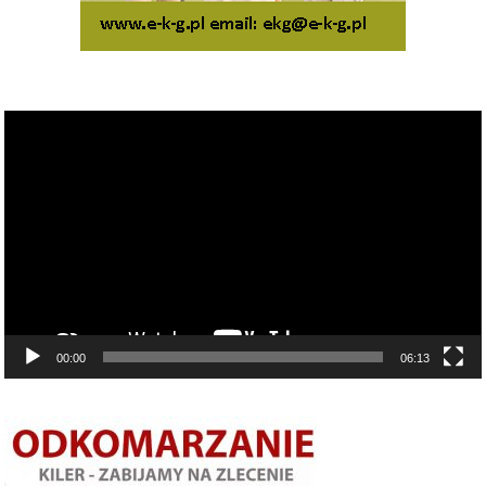
Odtwarzacz
video
00:00
06:13