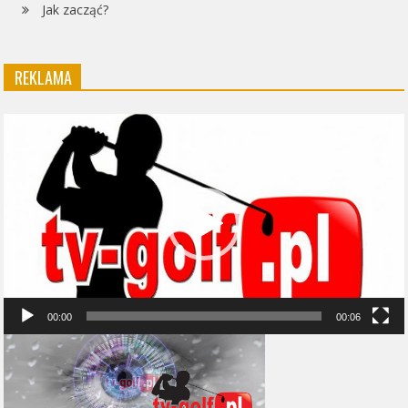
Jak zacząć?
REKLAMA
Odtwarzacz
video
00:00
00:06