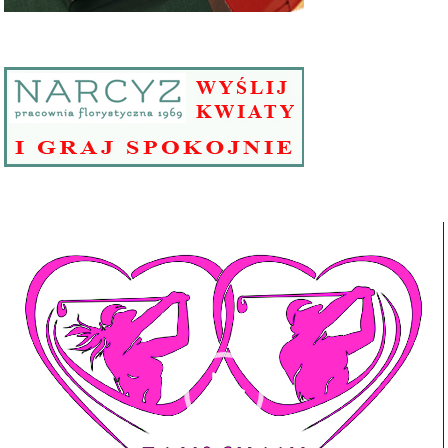
Odtwarzacz
video