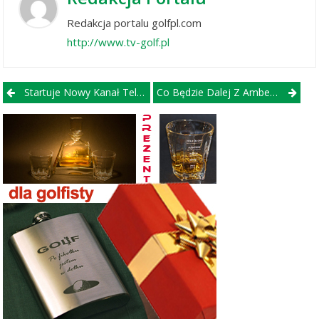
Redakcja portalu golfpl.com
http://www.tv-golf.pl
Post navigation
Startuje Nowy Kanał Telewizyjny Golf Channel Polska
Co Będzie Dalej Z Amberem?