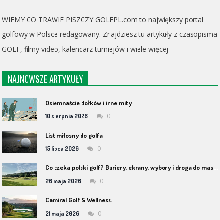
WIEMY CO TRAWIE PISZCZY GOLFPL.com to największy portal
golfowy w Polsce redagowany. Znajdziesz tu artykuły z czasopisma
GOLF, filmy video, kalendarz turniejów i wiele więcej
NAJNOWSZE ARTYKUŁY
Osiemnaście dołków i inne mity
0
10 sierpnia 2026
List miłosny do golfa
0
15 lipca 2026
C
o czeka polski golf? Bariery, ekrany, wybory i droga do masowości
0
26 maja 2026
Camiral Golf & Wellness.
0
21 maja 2026