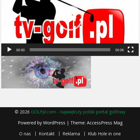
00:00
00:06
© 2026
GOLFpl.com - największy polski portal golfowy
Powered by
WordPress
| Theme:
AccessPress Mag
O nas
Kontakt
Reklama
Klub Hole in one