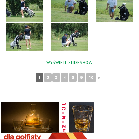
WYŚWIETL SLIDESHOW
1
2
3
4
8
9
10
►