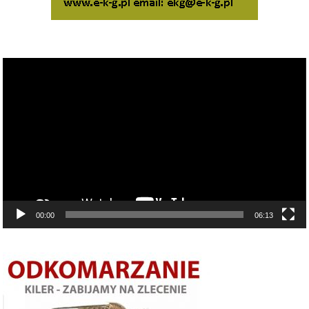
Odtwarzacz
video
00:00
06:13