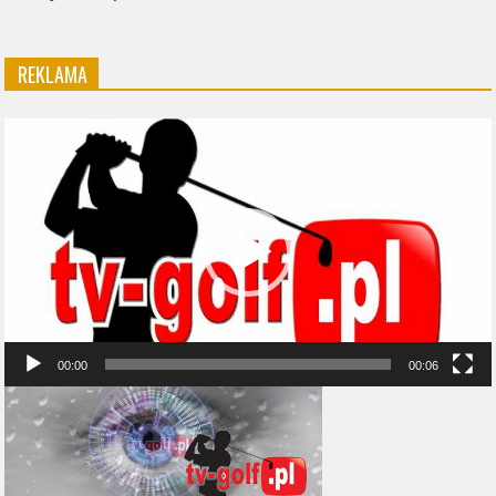
REKLAMA
Odtwarzacz
video
00:00
00:06