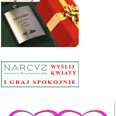
Odtwarzacz
video