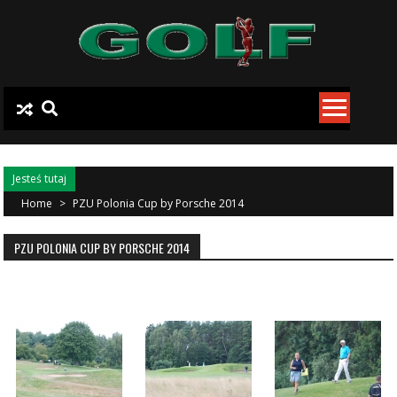
Skip to content
Jesteś tutaj
Home
>
PZU Polonia Cup by Porsche 2014
PZU POLONIA CUP BY PORSCHE 2014