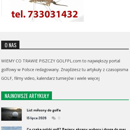
O NAS
WIEMY CO TRAWIE PISZCZY GOLFPL.com to największy portal
golfowy w Polsce redagowany. Znajdziesz tu artykuły z czasopisma
GOLF, filmy video, kalendarz turniejów i wiele więcej
NAJNOWSZE ARTYKUŁY
List miłosny do golfa
0
15 lipca 2026
C
o czeka polski golf? Bariery, ekrany, wybory i droga do masowości